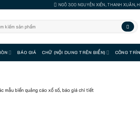
NGÕ 300 NGUYỄN XIỂN, THANH XUÂN, H
MÒN
BÁO GIÁ
CHỮ (NỘI DUNG TRÊN BIỂN)
CÔNG TRÌN
c mẫu biển quảng cáo xổ số, báo giá chi tiết