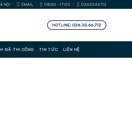
À NỘI
EMAIL
08:00 - 17:00
0363366712
HOTLINE: 036.33.66.712
H ĐÃ THI CÔNG
TIN TỨC
LIÊN HỆ