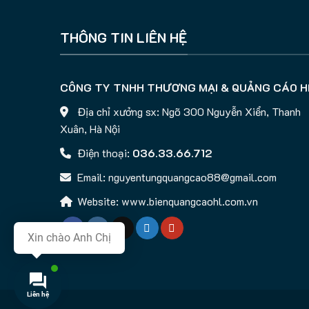
THÔNG TIN LIÊN HỆ
CÔNG TY TNHH THƯƠNG MẠI & QUẢNG CÁO H
Địa chỉ xưởng sx: Ngõ 300 Nguyễn Xiển, Thanh
Xuân, Hà Nội
Điện thoại:
036.33.66.712
Email: nguyentungquangcao88@gmail.com
Website: www.bienquangcaohl.com.vn
Xin chào Anh Chị
Liên hệ