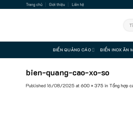
Skip
Trang chủ
Giới thiệu
Liên hệ
to
content
Tìm
kiếm:
BIỂN QUẢNG CÁO
BIỂN INOX ĂN 
bien-quang-cao-xo-so
Published
16/08/2025
at
600 × 375
in
Tổng hợp cá