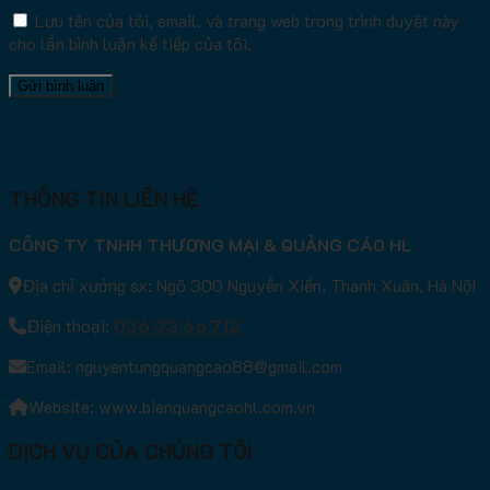
Lưu tên của tôi, email, và trang web trong trình duyệt này
cho lần bình luận kế tiếp của tôi.
THÔNG TIN LIÊN HỆ
CÔNG TY TNHH THƯƠNG MẠI & QUẢNG CÁO HL
Địa chỉ xưởng sx: Ngõ 300 Nguyễn Xiển, Thanh Xuân, Hà Nội
Điện thoại:
036.33.66.712
Email: nguyentungquangcao88@gmail.com
Website: www.bienquangcaohl.com.vn
DỊCH VỤ CỦA CHÚNG TÔI