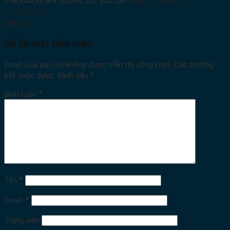
←
Previous
Next
→
Để lại một bình luận
Email của bạn sẽ không được hiển thị công khai.
Các trường
bắt buộc được đánh dấu
*
Bình luận
*
Tên
*
Email
*
Trang web