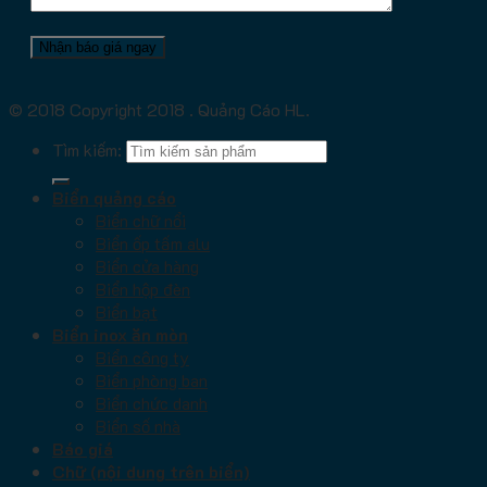
© 2018 Copyright 2018 . Quảng Cáo HL.
Tìm kiếm:
Biển quảng cáo
Biển chữ nổi
Biển ốp tấm alu
Biển cửa hàng
Biển hộp đèn
Biển bạt
Biển inox ăn mòn
Biển công ty
Biển phòng ban
Biển chức danh
Biển số nhà
Báo giá
Chữ (nội dung trên biển)