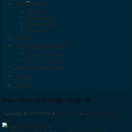
Biển inox ăn mòn
Biển công ty
Biển phòng ban
Biển chức danh
Biển số nhà
Báo giá
Chữ (nội dung trên biển)
Chữ mica – đèn led
Chữ alu – Đèn led
Công trình đã thi công
Tin tức
Liên hệ
bien-den-led-nhap-nhay-6
Published
18/07/2023
at
600 × 514
in
Biển đèn LED nhấp
nháy
Trackbacks are closed, but you can
post a comment
.