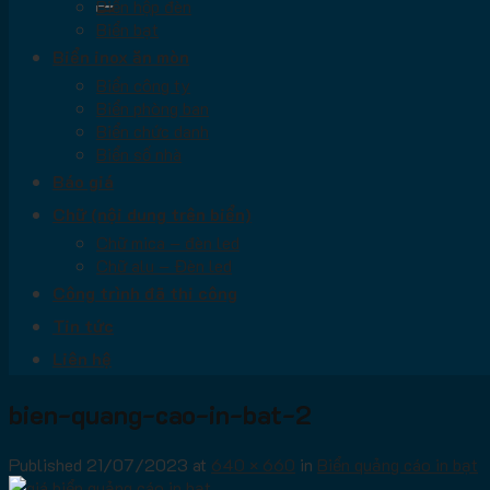
Biển hộp đèn
Biển bạt
Biển inox ăn mòn
Biển công ty
Biển phòng ban
Biển chức danh
Biển số nhà
Báo giá
Chữ (nội dung trên biển)
Chữ mica – đèn led
Chữ alu – Đèn led
Công trình đã thi công
Tin tức
Liên hệ
bien-quang-cao-in-bat-2
Published
21/07/2023
at
640 × 660
in
Biển quảng cáo in bạt