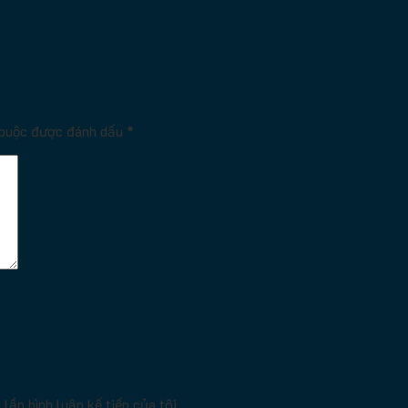
 buộc được đánh dấu
*
lần bình luận kế tiếp của tôi.