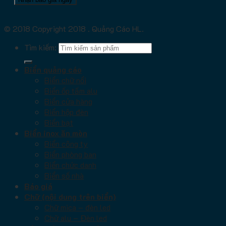
© 2018 Copyright 2018 . Quảng Cáo HL.
Tìm kiếm:
Biển quảng cáo
Biển chữ nổi
Biển ốp tấm alu
Biển cửa hàng
Biển hộp đèn
Biển bạt
Biển inox ăn mòn
Biển công ty
Biển phòng ban
Biển chức danh
Biển số nhà
Báo giá
Chữ (nội dung trên biển)
Chữ mica – đèn led
Chữ alu – Đèn led