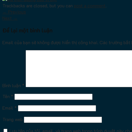
Trackbacks are closed, but you can
post a comment
.
←
Previous
Next
→
Để lại một bình luận
Email của bạn sẽ không được hiển thị công khai.
Các trường bắt
Bình luận
*
Tên
*
Email
*
Trang web
Lưu tên của tôi, email, và trang web trong trình duyệt này cho 