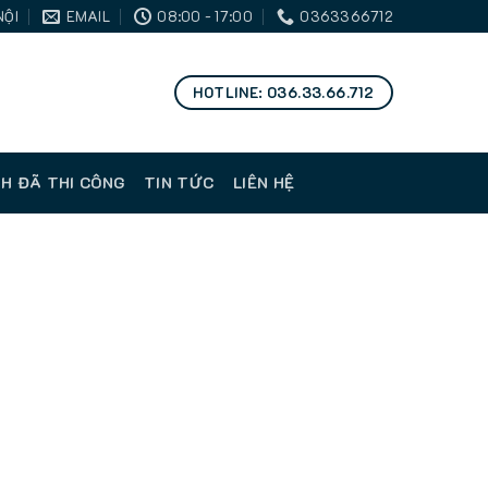
NỘI
EMAIL
08:00 - 17:00
0363366712
HOTLINE: 036.33.66.712
H ĐÃ THI CÔNG
TIN TỨC
LIÊN HỆ