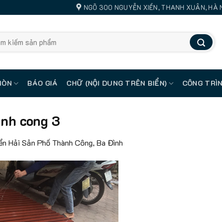
NGÕ 300 NGUYỄN XIỂN, THANH XUÂN, HÀ 
MÒN
BÁO GIÁ
CHỮ (NỘI DUNG TRÊN BIỂN)
CÔNG TRÌN
anh cong 3
iển Hải Sản Phố Thành Công, Ba Đình