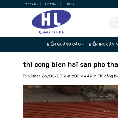
Skip
Trang chủ
Giới thiệu
Liên hệ
to
content
Tìm
kiếm:
BIỂN QUẢNG CÁO
BIỂN INOX ĂN 
thi cong bien hai san pho th
Published
26/02/2019
at
600 × 449
in
Thi công b