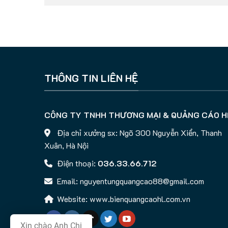
THÔNG TIN LIÊN HỆ
CÔNG TY TNHH THƯƠNG MẠI & QUẢNG CÁO H
Địa chỉ xưởng sx: Ngõ 300 Nguyễn Xiển, Thanh
Xuân, Hà Nội
Điện thoại:
036.33.66.712
Email: nguyentungquangcao88@gmail.com
Website: www.bienquangcaohl.com.vn
Xin chào Anh Chị