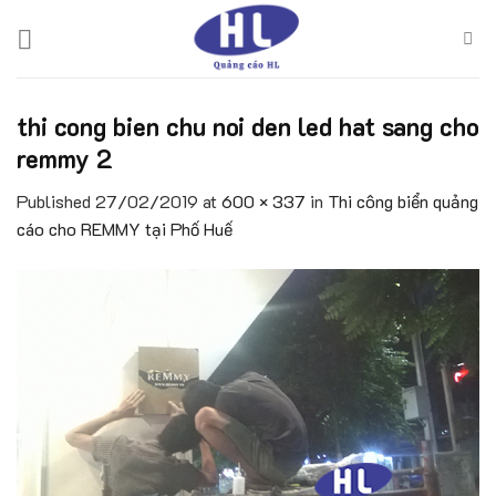
Skip
to
content
thi cong bien chu noi den led hat sang cho
remmy 2
Published
27/02/2019
at
600 × 337
in
Thi công biển quảng
cáo cho REMMY tại Phố Huế