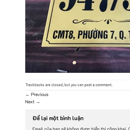
Trackbacks are closed, but you can
post a comment
.
←
Previous
Next
→
Để lại một bình luận
Email của bạn sẽ không được hiển thị công khai.