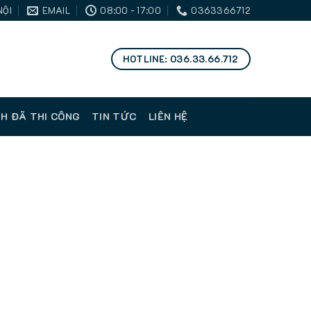
NỘI
EMAIL
08:00 - 17:00
0363366712
HOTLINE: 036.33.66.712
H ĐÃ THI CÔNG
TIN TỨC
LIÊN HỆ