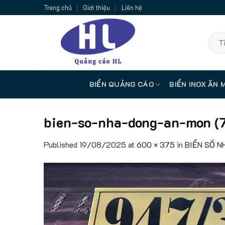
Skip
Trang chủ
Giới thiệu
Liên hệ
to
content
Tìm
kiếm:
BIỂN QUẢNG CÁO
BIỂN INOX ĂN 
bien-so-nha-dong-an-mon (
Published
19/08/2025
at
600 × 375
in
BIỂN SỐ N