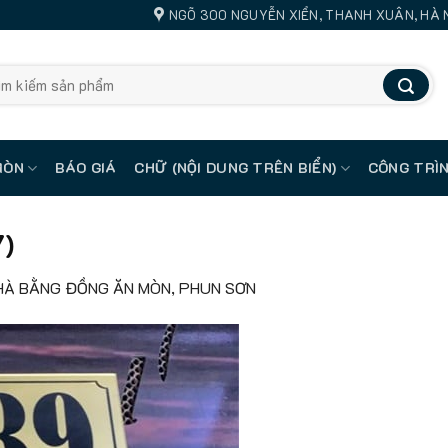
NGÕ 300 NGUYỄN XIỂN, THANH XUÂN, HÀ 
MÒN
BÁO GIÁ
CHỮ (NỘI DUNG TRÊN BIỂN)
CÔNG TRÌN
7)
HÀ BẰNG ĐỒNG ĂN MÒN, PHUN SƠN