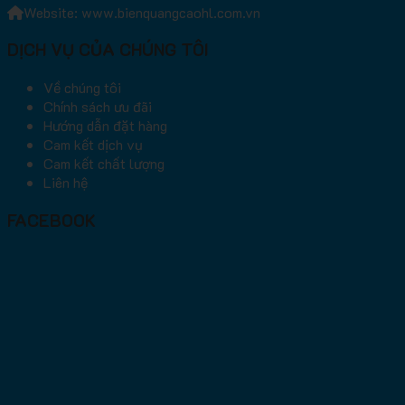
Website: www.bienquangcaohl.com.vn
DỊCH VỤ CỦA CHÚNG TÔI
Về chúng tôi
Chính sách ưu đãi
Hướng dẫn đặt hàng
Cam kết dịch vụ
Cam kết chất lượng
Liên hệ
FACEBOOK