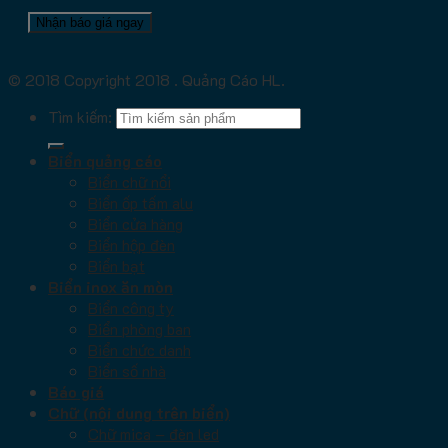
© 2018 Copyright 2018 . Quảng Cáo HL.
Tìm kiếm:
Biển quảng cáo
Biển chữ nổi
Biển ốp tấm alu
Biển cửa hàng
Biển hộp đèn
Biển bạt
Biển inox ăn mòn
Biển công ty
Biển phòng ban
Biển chức danh
Biển số nhà
Báo giá
Chữ (nội dung trên biển)
Chữ mica – đèn led