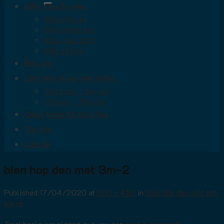
Biển inox ăn mòn
Biển công ty
Biển phòng ban
Biển chức danh
Biển số nhà
Báo giá
Chữ (nội dung trên biển)
Chữ mica – đèn led
Chữ alu – Đèn led
Công trình đã thi công
Tin tức
Liên hệ
bien hop den mat 3m-2
Published
17/04/2020
at
600 × 450
in
Biển hộp đèn mặt bạt
giá rẻ
Trackbacks are closed, but you can
post a comment
.