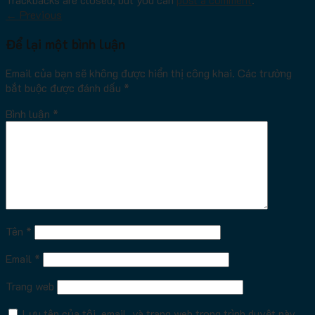
←
Previous
Để lại một bình luận
Email của bạn sẽ không được hiển thị công khai.
Các trường
bắt buộc được đánh dấu
*
Bình luận
*
Tên
*
Email
*
Trang web
Lưu tên của tôi, email, và trang web trong trình duyệt này