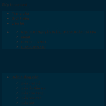
Skip to content
Trang chủ
Giới thiệu
Liên hệ
Ngõ 300 Nguyễn Xiển, Thanh Xuân, Hà Nội
email
08:00 - 17:00
0363366712
Biển quảng cáo
Biển chữ nổi
Biển ốp tấm alu
Biển cửa hàng
Biển hộp đèn
Biển bạt