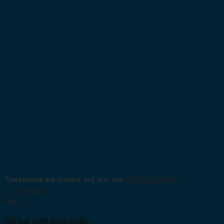
Trackbacks are closed, but you can
post a comment
.
←
Previous
Next
→
Để lại một bình luận