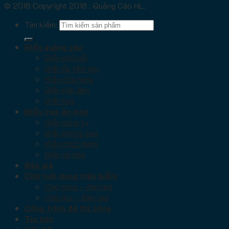
© 2018 Copyright 2018 . Quảng Cáo HL.
Tìm kiếm:
Biển quảng cáo
Biển chữ nổi
Biển ốp tấm alu
Biển cửa hàng
Biển hộp đèn
Biển bạt
Biển inox ăn mòn
Biển công ty
Biển phòng ban
Biển chức danh
Biển số nhà
Báo giá
Chữ (nội dung trên biển)
Chữ mica – đèn led
Chữ alu – Đèn led
Công trình đã thi công
Tin tức