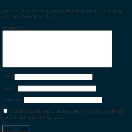
Email của bạn sẽ không được hiển thị công khai.
Các trường
bắt buộc được đánh dấu
*
Bình luận
*
Tên
*
Email
*
Trang web
Lưu tên của tôi, email, và trang web trong trình duyệt này
cho lần bình luận kế tiếp của tôi.