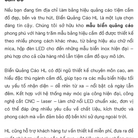
Nếu bạn đang tìm địa chỉ làm bảng hiệu quảng cáo tiệm cầm
đồ đẹp, bền và thu hút, Biển Quảng Cáo HL là một lựa chọn
đáng tin cậy. Chúng tôi sở hữu kho
mẫu biển quảng cáo
phong phú với hàng trăm mẫu bảng hiệu cầm đồ được thiết kế
theo nhiều phong cách khác nhau, từ bảng hiệu alu chữ nổi
mica, hộp đèn LED cho đến những mẫu biển inox hiện đại –
phù hợp cho cả cửa hàng nhỏ lẫn tiệm cầm đồ quy mô lớn.
Biển Quảng Cáo HL có đội ngũ thiết kế chuyên môn cao, am
hiểu đặc thù ngành cầm đồ, giúp tạo ra các mẫu biển hiệu tối
ưu yếu tố nhận diện – dễ nhìn từ xa – nổi bật cả ngày lẫn
đêm. Kết hợp với hệ thống máy móc gia công hiện đại, công
nghệ cắt CNC – laser – làm chữ nổi LED chuẩn xác, đơn vị
có thể đáp ứng nhiều yêu cầu về chất liệu, kích thước và
phong cách mà vẫn đảm bảo độ bền khi sử dụng ngoài trời.
HL cũng hỗ trợ khách hàng tư vấn thiết kế miễn phí, đưa ra đề