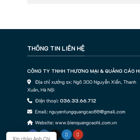
THÔNG TIN LIÊN HỆ
CÔNG TY TNHH THƯƠNG MẠI & QUẢNG CÁO H
Địa chỉ xưởng sx: Ngõ 300 Nguyễn Xiển, Thanh
Xuân, Hà Nội
Điện thoại:
036.33.66.712
Email: nguyentungquangcao88@gmail.com
Website: www.bienquangcaohl.com.vn
Xin chào Anh Chị