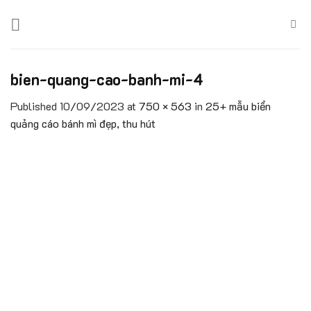
Skip
to
content
bien-quang-cao-banh-mi-4
Published
10/09/2023
at
750 × 563
in
25+ mẫu biển
quảng cáo bánh mì đẹp, thu hút