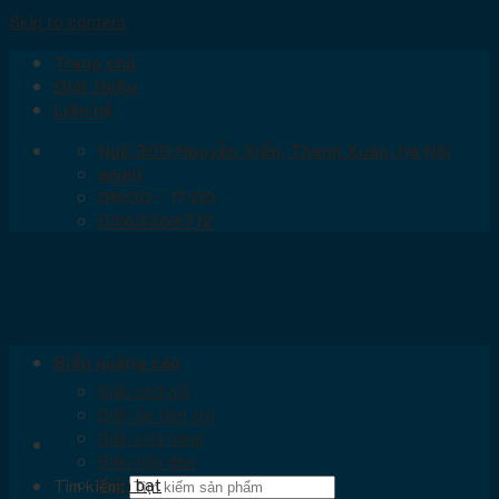
Skip to content
Trang chủ
Giới thiệu
Liên hệ
Ngõ 300 Nguyễn Xiển, Thanh Xuân, Hà Nội
email
08:00 - 17:00
0363366712
Biển quảng cáo
Biển chữ nổi
Biển ốp tấm alu
Biển cửa hàng
Biển hộp đèn
Biển bạt
Tìm kiếm: