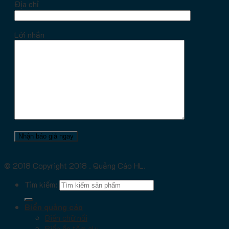
Địa chỉ
Lời nhắn
© 2018 Copyright 2018 . Quảng Cáo HL.
Tìm kiếm:
Biển quảng cáo
Biển chữ nổi
Biển ốp tấm alu