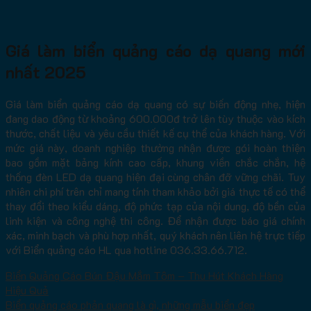
Giá làm biển quảng cáo dạ quang mới
nhất 2025
Giá làm biển quảng cáo dạ quang có sự biến động nhẹ, hiện
đang dao động từ khoảng 600.000đ trở lên tùy thuộc vào kích
thước, chất liệu và yêu cầu thiết kế cụ thể của khách hàng. Với
mức giá này, doanh nghiệp thường nhận được gói hoàn thiện
bao gồm mặt bảng kính cao cấp, khung viền chắc chắn, hệ
thống đèn LED dạ quang hiện đại cùng chân đỡ vững chãi. Tuy
nhiên chi phí trên chỉ mang tính tham khảo bởi giá thực tế có thể
thay đổi theo kiểu dáng, độ phức tạp của nội dung, độ bền của
linh kiện và công nghệ thi công. Để nhận được báo giá chính
xác, minh bạch và phù hợp nhất, quý khách nên liên hệ trực tiếp
với Biển quảng cáo HL qua hotline 036.33.66.712.
Biển Quảng Cáo Bún Đậu Mắm Tôm – Thu Hút Khách Hàng
Hiệu Quả
Biển quảng cáo phản quang là gì, những mẫu biển đẹp