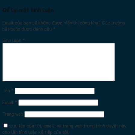
Để lại một bình luận
Email của bạn sẽ không được hiển thị công khai.
Các trường
bắt buộc được đánh dấu
*
Bình luận
*
Tên
*
Email
*
Trang web
Lưu tên của tôi, email, và trang web trong trình duyệt này
cho lần bình luận kế tiếp của tôi.