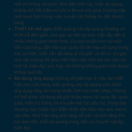
mới chỉ trong vài phút. Nhờ đặc tính này, biển dạ quang
không chỉ tiết kiệm chi phí in ấn mà còn giúp thương hiệu
linh hoạt hơn trong việc truyền tải thông tin đến khách
hàng.
Thiết kế nhỏ gọn
: Biển quảng cáo dạ quang thường có
thiết kế đơn giản, nhỏ gọn và tiện lợi cho việc lắp đặt ở
nhiều không gian khác nhau. Dù bạn muốn treo tại mặt
tiền cửa hàng, đặt trên bàn quầy lễ tân hay sử dụng trong
các sự kiện, biển vẫn dễ dàng di chuyển và bố trí. Sự gọn
nhẹ này không chỉ giúp tiết kiệm diện tích mà còn tạo sự
tinh tế, hiện đại, phù hợp với những không gian kinh doanh
không quá lớn.
Đa dạng ứng dụng:
Không chỉ giới hạn ở việc làm biển
hiệu cho cửa hàng, biển quảng cáo dạ quang còn được
ứng dụng rộng rãi trong nhiều lĩnh vực khác nhau. Chúng
có thể được sử dụng để giới thiệu menu tại quán ăn, quán
cafe, hiển thị thông tin khuyến mãi tại siêu thị, trung tâm
thương mại, hoặc tạo điểm nhấn độc đáo cho spa, salon
làm đẹp. Nhờ hiệu ứng ánh sáng nổi bật và khả năng thu
hút ánh nhìn, biển dạ quang mang đến sự chuyên nghiệp,
hiện đại.