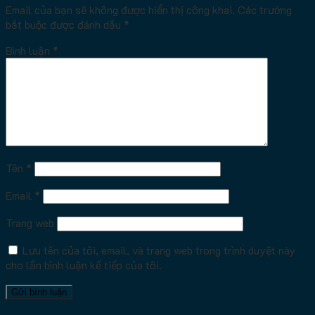
Email của bạn sẽ không được hiển thị công khai.
Các trường
bắt buộc được đánh dấu
*
Bình luận
*
Tên
*
Email
*
Trang web
Lưu tên của tôi, email, và trang web trong trình duyệt này
cho lần bình luận kế tiếp của tôi.