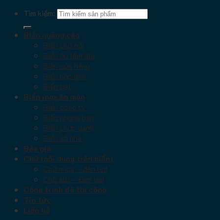
Tìm kiếm:
Biển quảng cáo
Biển chữ nổi
Biển ốp tấm alu
Biển cửa hàng
Biển hộp đèn
Biển bạt
Biển inox ăn mòn
Biển công ty
Biển phòng ban
Biển chức danh
Biển số nhà
Báo giá
Chữ (nội dung trên biển)
Chữ mica – đèn led
Chữ alu – Đèn led
Công trình đã thi công
Tin tức
Liên hệ