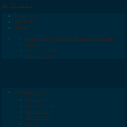
Skip to content
Trang chủ
Giới thiệu
Liên hệ
Ngõ 300 Nguyễn Xiển, Thanh Xuân, Hà Nội
email
08:00 - 17:00
0363366712
Biển quảng cáo
Biển chữ nổi
Biển ốp tấm alu
Biển cửa hàng
Biển hộp đèn
Biển bạt