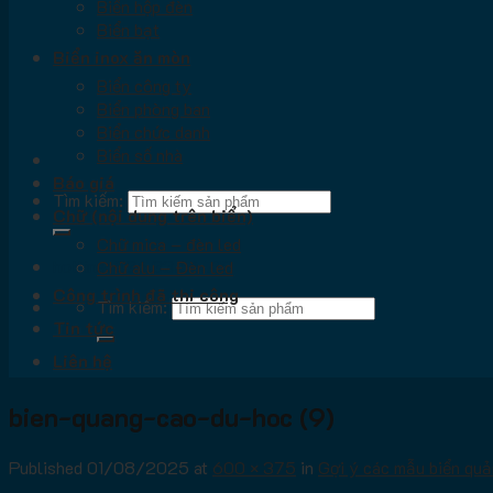
Biển hộp đèn
Biển bạt
Biển inox ăn mòn
Biển công ty
Biển phòng ban
Biển chức danh
Biển số nhà
Báo giá
Tìm kiếm:
Chữ (nội dung trên biển)
Chữ mica – đèn led
hotline: 036.33.66.712
Chữ alu – Đèn led
Công trình đã thi công
Tìm kiếm:
Tin tức
Liên hệ
bien-quang-cao-du-hoc (9)
Published
01/08/2025
at
600 × 375
in
Gợi ý các mẫu biển quả