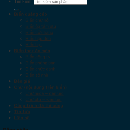
Tìm kiếm:
Biển quảng cáo
Biển chữ nổi
Biển ốp tấm alu
Biển cửa hàng
Biển hộp đèn
Biển bạt
Biển inox ăn mòn
Biển công ty
Biển phòng ban
Biển chức danh
Biển số nhà
Báo giá
Chữ (nội dung trên biển)
Chữ mica – đèn led
Chữ alu – Đèn led
Công trình đã thi công
Tin tức
Liên hệ
Đăng nhập