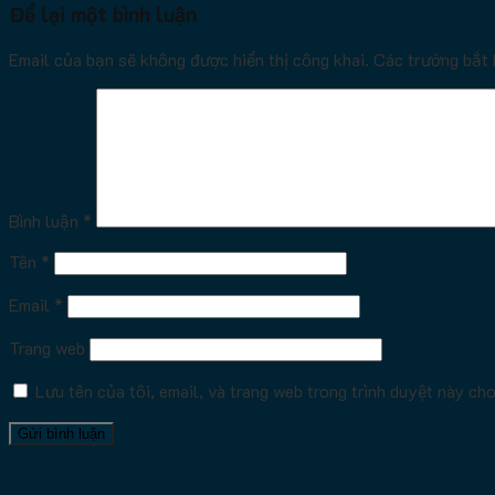
Để lại một bình luận
Email của bạn sẽ không được hiển thị công khai.
Các trường bắt
Bình luận
*
Tên
*
Email
*
Trang web
Lưu tên của tôi, email, và trang web trong trình duyệt này cho 