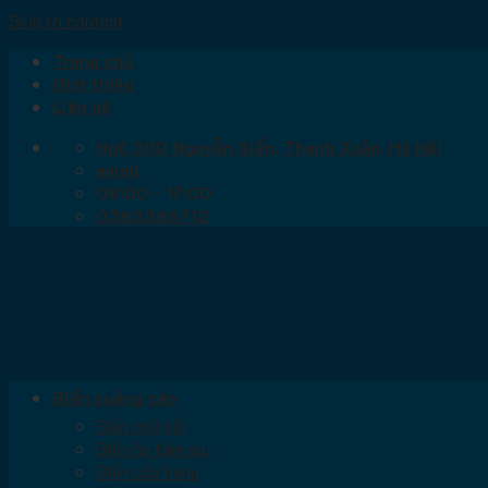
Skip to content
Trang chủ
Giới thiệu
Liên hệ
Ngõ 300 Nguyễn Xiển, Thanh Xuân, Hà Nội
email
08:00 - 17:00
0363366712
Biển quảng cáo
Biển chữ nổi
Biển ốp tấm alu
Biển cửa hàng