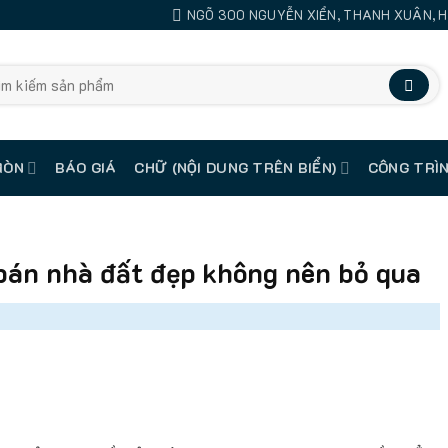
NGÕ 300 NGUYỄN XIỂN, THANH XUÂN, H
MÒN
BÁO GIÁ
CHỮ (NỘI DUNG TRÊN BIỂN)
CÔNG TRÌN
bán nhà đất đẹp không nên bỏ qua