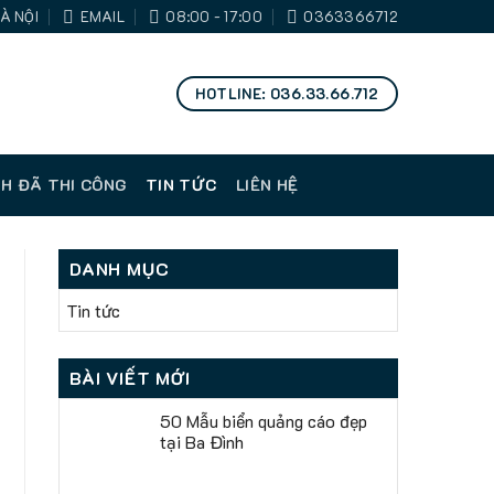
À NỘI
EMAIL
08:00 - 17:00
0363366712
HOTLINE: 036.33.66.712
H ĐÃ THI CÔNG
TIN TỨC
LIÊN HỆ
DANH MỤC
Tin tức
BÀI VIẾT MỚI
50 Mẫu biển quảng cáo đẹp
tại Ba Đình