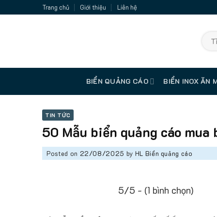
Skip
Trang chủ
Giới thiệu
Liên hệ
to
content
Tìm
kiếm:
BIỂN QUẢNG CÁO
BIỂN INOX ĂN 
TIN TỨC
50 Mẫu biển quảng cáo mua 
Posted on
22/08/2025
by
HL Biển quảng cáo
5/5 - (1 bình chọn)