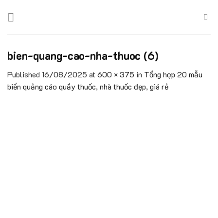
Skip
to
content
bien-quang-cao-nha-thuoc (6)
Published
16/08/2025
at
600 × 375
in
Tổng hợp 20 mẫu
biển quảng cáo quầy thuốc, nhà thuốc đẹp, giá rẻ