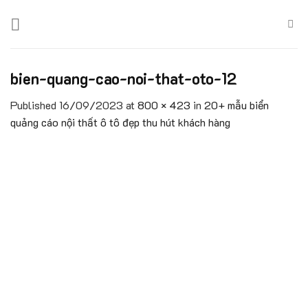
Skip
to
content
bien-quang-cao-noi-that-oto-12
Published
16/09/2023
at
800 × 423
in
20+ mẫu biển
quảng cáo nội thất ô tô đẹp thu hút khách hàng