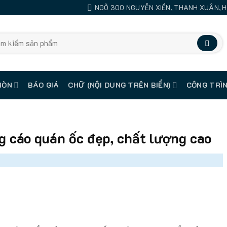
NGÕ 300 NGUYỄN XIỂN, THANH XUÂN, H
MÒN
BÁO GIÁ
CHỮ (NỘI DUNG TRÊN BIỂN)
CÔNG TRÌN
 cáo quán ốc đẹp, chất lượng cao