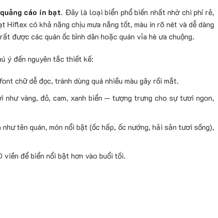
 quảng cáo in bạt
. Đây là loại biển phổ biến nhất nhờ chi phí rẻ,
bạt Hiflex có khả năng chịu mưa nắng tốt, màu in rõ nét và dễ dàng
t rất được các quán ốc bình dân hoặc quán vỉa hè ưa chuộng.
hú ý đến nguyên tắc thiết kế:
 font chữ dễ đọc, tránh dùng quá nhiều màu gây rối mắt.
i như vàng, đỏ, cam, xanh biển — tượng trưng cho sự tươi ngon,
 như tên quán, món nổi bật (ốc hấp, ốc nướng, hải sản tươi sống),
viền để biển nổi bật hơn vào buổi tối.