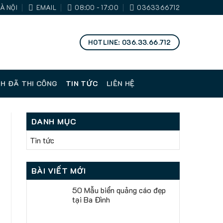
À NỘI
EMAIL
08:00 - 17:00
0363366712
HOTLINE: 036.33.66.712
H ĐÃ THI CÔNG
TIN TỨC
LIÊN HỆ
DANH MỤC
Tin tức
BÀI VIẾT MỚI
50 Mẫu biển quảng cáo đẹp
tại Ba Đình