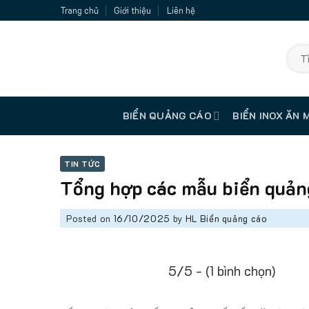
Skip
Trang chủ
Giới thiệu
Liên hệ
to
content
Tìm
kiếm:
BIỂN QUẢNG CÁO
BIỂN INOX ĂN 
TIN TỨC
Tổng hợp các mẫu biển quảng
Posted on
16/10/2025
by
HL Biển quảng cáo
5/5 - (1 bình chọn)