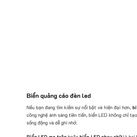
Biển quảng cáo đèn led
Nếu bạn đang tìm kiếm sự nổi bật và hiện đại hơn,
b
công nghệ ánh sáng tiên tiến, biển LED không chỉ tạ
sống động và dễ ghi nhớ.
Biển LED ma trận
hoặc
biển LED chạy chữ
là hai