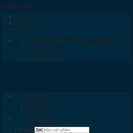
Skip to content
Trang chủ
Giới thiệu
Liên hệ
Ngõ 300 Nguyễn Xiển, Thanh Xuân, Hà Nội
email
08:00 - 17:00
0363366712
Biển quảng cáo
Biển chữ nổi
Biển ốp tấm alu
Biển cửa hàng
Biển hộp đèn
Biển bạt
Tìm kiếm: