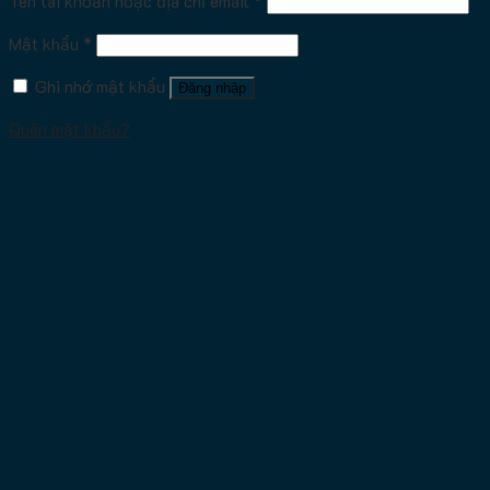
Tên tài khoản hoặc địa chỉ email
*
Mật khẩu
*
Ghi nhớ mật khẩu
Đăng nhập
Quên mật khẩu?