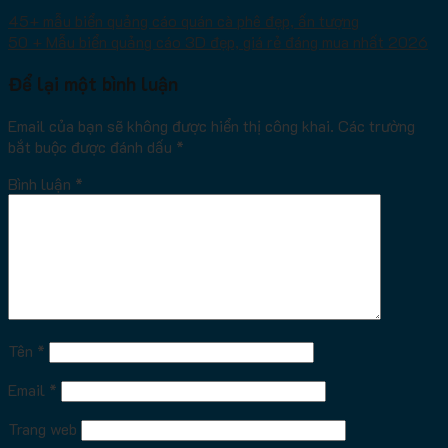
45+ mẫu biển quảng cáo quán cà phê đẹp, ấn tượng
50 + Mẫu biển quảng cáo 3D đẹp, giá rẻ đáng mua nhất 2026
Để lại một bình luận
Email của bạn sẽ không được hiển thị công khai.
Các trường
bắt buộc được đánh dấu
*
Bình luận
*
Tên
*
Email
*
Trang web