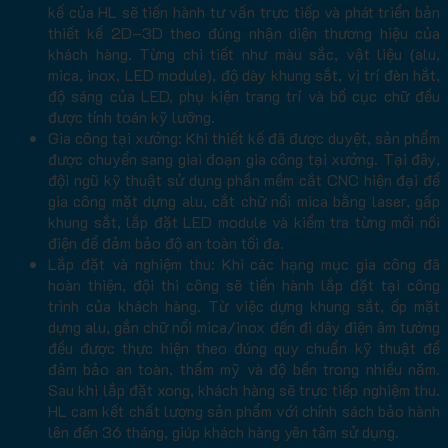
kế của HL sẽ tiến hành tư vấn trực tiếp và phát triển bản
thiết kế 2D–3D theo đúng nhận diện thương hiệu của
khách hàng. Từng chi tiết như màu sắc, vật liệu (alu,
mica, inox, LED module), độ dày khung sắt, vị trí đèn hắt,
độ sáng của LED, phụ kiện trang trí và bố cục chữ đều
được tính toán kỹ lưỡng.
Gia công tại xưởng: Khi thiết kế đã được duyệt, sản phẩm
được chuyển sang giai đoạn gia công tại xưởng. Tại đây,
đội ngũ kỹ thuật sử dụng phần mềm cắt CNC hiện đại để
gia công mặt dựng alu, cắt chữ nổi mica bằng laser, gấp
khung sắt, lắp đặt LED module và kiểm tra từng mối nối
điện để đảm bảo độ an toàn tối đa.
Lắp đặt và nghiệm thu: Khi các hạng mục gia công đã
hoàn thiện, đội thi công sẽ tiến hành lắp đặt tại công
trình của khách hàng. Từ việc dựng khung sắt, ốp mặt
dựng alu, gắn chữ nổi mica/inox đến đi dây điện âm tường
đều được thực hiện theo đúng quy chuẩn kỹ thuật để
đảm bảo an toàn, thẩm mỹ và độ bền trong nhiều năm.
Sau khi lắp đặt xong, khách hàng sẽ trực tiếp nghiệm thu.
HL cam kết chất lượng sản phẩm với chính sách bảo hành
lên đến 36 tháng, giúp khách hàng yên tâm sử dụng.