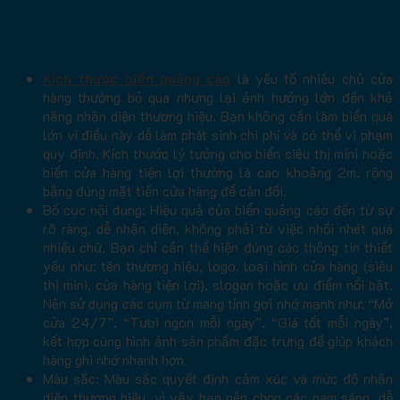
Kích thước biển quảng cáo
là yếu tố nhiều chủ cửa
hàng thường bỏ qua nhưng lại ảnh hưởng lớn đến khả
năng nhận diện thương hiệu. Bạn không cần làm biển quá
lớn vì điều này dễ làm phát sinh chi phí và có thể vi phạm
quy định. Kích thước lý tưởng cho biển siêu thị mini hoặc
biển cửa hàng tiện lợi thường là cao khoảng 2m, rộng
bằng đúng mặt tiền cửa hàng để cân đối.
Bố cục nội dung: Hiệu quả của biển quảng cáo đến từ sự
rõ ràng, dễ nhận diện, không phải từ việc nhồi nhét quá
nhiều chữ. Bạn chỉ cần thể hiện đúng các thông tin thiết
yếu như: tên thương hiệu, logo, loại hình cửa hàng (siêu
thị mini, cửa hàng tiện lợi), slogan hoặc ưu điểm nổi bật.
Nên sử dụng các cụm từ mang tính gợi nhớ mạnh như: “Mở
cửa 24/7”, “Tươi ngon mỗi ngày”, “Giá tốt mỗi ngày”,
kết hợp cùng hình ảnh sản phẩm đặc trưng để giúp khách
hàng ghi nhớ nhanh hơn.
Màu sắc: Màu sắc quyết định cảm xúc và mức độ nhận
diện thương hiệu, vì vậy bạn nên chọn các gam sáng, dễ