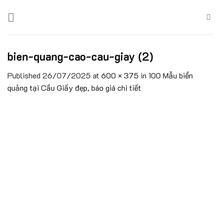
Skip
to
content
bien-quang-cao-cau-giay (2)
Published
26/07/2025
at
600 × 375
in
100 Mẫu biển
quảng tại Cầu Giấy đẹp, báo giá chi tiết