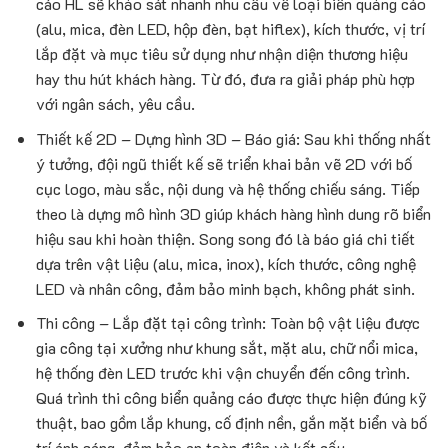
cáo HL sẽ khảo sát nhanh nhu cầu về loại biển quảng cáo
(alu, mica, đèn LED, hộp đèn, bạt hiflex), kích thước, vị trí
lắp đặt và mục tiêu sử dụng như nhận diện thương hiệu
hay thu hút khách hàng. Từ đó, đưa ra giải pháp phù hợp
với ngân sách, yêu cầu.
Thiết kế 2D – Dựng hình 3D – Báo giá: Sau khi thống nhất
ý tưởng, đội ngũ thiết kế sẽ triển khai bản vẽ 2D với bố
cục logo, màu sắc, nội dung và hệ thống chiếu sáng. Tiếp
theo là dựng mô hình 3D giúp khách hàng hình dung rõ biển
hiệu sau khi hoàn thiện. Song song đó là báo giá chi tiết
dựa trên vật liệu (alu, mica, inox), kích thước, công nghệ
LED và nhân công, đảm bảo minh bạch, không phát sinh.
Thi công – Lắp đặt tại công trình: Toàn bộ vật liệu được
gia công tại xưởng như khung sắt, mặt alu, chữ nổi mica,
hệ thống đèn LED trước khi vận chuyển đến công trình.
Quá trình thi công biển quảng cáo được thực hiện đúng kỹ
thuật, bao gồm lắp khung, cố định nền, gắn mặt biển và bố
trí ánh sáng, đảm bảo an toàn điện và kết cấu