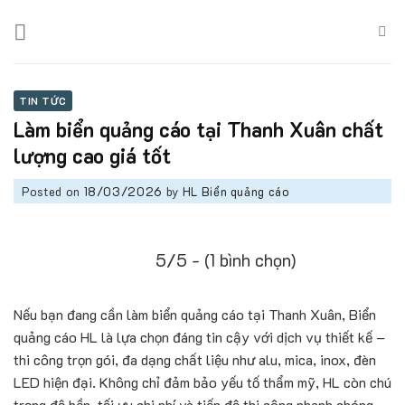
Skip
to
content
TIN TỨC
Làm biển quảng cáo tại Thanh Xuân chất
lượng cao giá tốt
Posted on
18/03/2026
by
HL Biển quảng cáo
5/5 - (1 bình chọn)
Nếu bạn đang cần làm biển quảng cáo tại Thanh Xuân, Biển
quảng cáo HL là lựa chọn đáng tin cậy với dịch vụ thiết kế –
thi công trọn gói, đa dạng chất liệu như alu, mica, inox, đèn
LED hiện đại. Không chỉ đảm bảo yếu tố thẩm mỹ, HL còn chú
trọng độ bền, tối ưu chi phí và tiến độ thi công nhanh chóng,