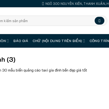
NGÕ 300 NGUYỄN XIỂN, THANH XUÂN, H
MÒN
BÁO GIÁ
CHỮ (NỘI DUNG TRÊN BIỂN)
CÔNG TRÌN
h (3)
 30 mẫu biển quảng cáo taxi gia đình​ bền đẹp giá tốt