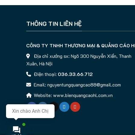
THÔNG TIN LIÊN HỆ
CÔNG TY TNHH THƯƠNG MẠI & QUẢNG CÁO H
Địa chỉ xưởng sx: Ngõ 300 Nguyễn Xiển, Thanh
Xuân, Hà Nội
Điện thoại:
036.33.66.712
Email: nguyentungquangcao88@gmail.com
Website: www.bienquangcaohl.com.vn
Xin chào Anh Chị