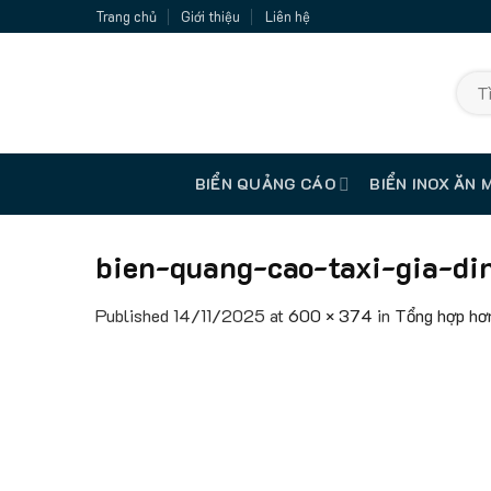
Skip
Trang chủ
Giới thiệu
Liên hệ
to
content
Tìm
kiếm:
BIỂN QUẢNG CÁO
BIỂN INOX ĂN 
bien-quang-cao-taxi-gia-din
Published
14/11/2025
at
600 × 374
in
Tổng hợp hơn