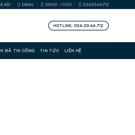
À NỘI
EMAIL
08:00 - 17:00
0363366712
HOTLINE: 036.33.66.712
H ĐÃ THI CÔNG
TIN TỨC
LIÊN HỆ