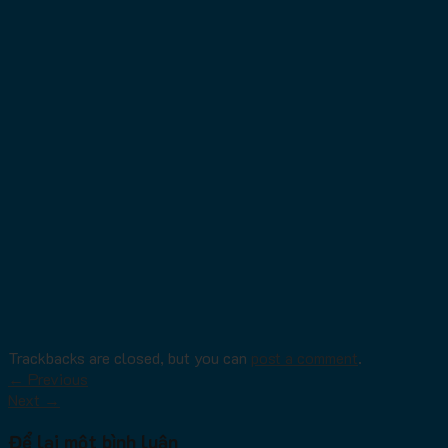
Trackbacks are closed, but you can
post a comment
.
←
Previous
Next
→
Để lại một bình luận