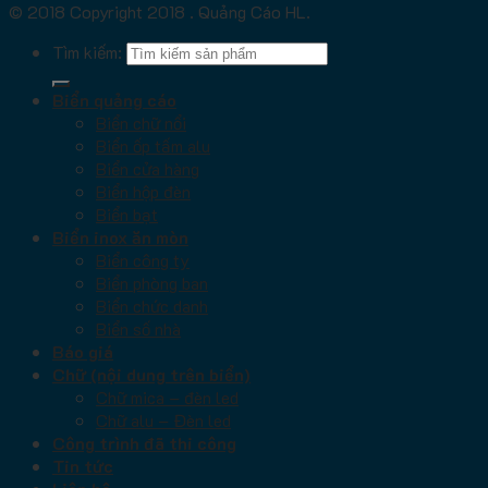
© 2018 Copyright 2018 . Quảng Cáo HL.
Tìm kiếm:
Biển quảng cáo
Biển chữ nổi
Biển ốp tấm alu
Biển cửa hàng
Biển hộp đèn
Biển bạt
Biển inox ăn mòn
Biển công ty
Biển phòng ban
Biển chức danh
Biển số nhà
Báo giá
Chữ (nội dung trên biển)
Chữ mica – đèn led
Chữ alu – Đèn led
Công trình đã thi công
Tin tức