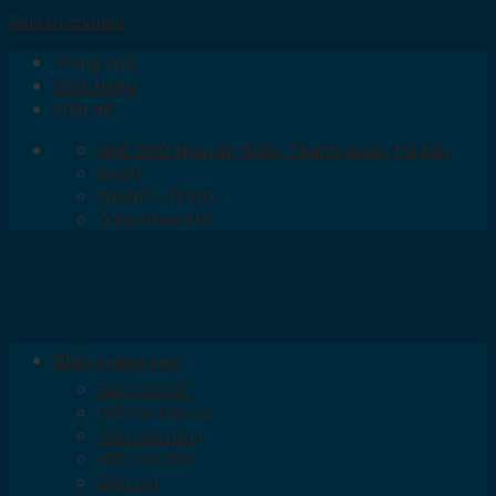
Skip to content
Trang chủ
Giới thiệu
Liên hệ
Ngõ 300 Nguyễn Xiển, Thanh Xuân, Hà Nội
email
08:00 - 17:00
0363366712
Biển quảng cáo
Biển chữ nổi
Biển ốp tấm alu
Biển cửa hàng
Biển hộp đèn
Biển bạt