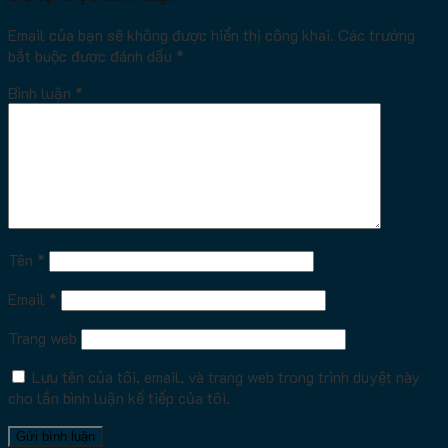
Email của bạn sẽ không được hiển thị công khai.
Các trường
bắt buộc được đánh dấu
*
Bình luận
*
Tên
*
Email
*
Trang web
Lưu tên của tôi, email, và trang web trong trình duyệt này
cho lần bình luận kế tiếp của tôi.