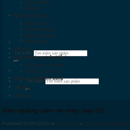
Biển hộp đèn
Biển bạt
Biển inox ăn mòn
Biển công ty
Biển phòng ban
Biển chức danh
Biển số nhà
Báo giá
Tìm kiếm:
Chữ (nội dung trên biển)
Chữ mica – đèn led
hotline: 036.33.66.712
Chữ alu – Đèn led
Công trình đã thi công
Tìm kiếm:
Tin tức
Liên hệ
bien-quang-cao-ve-may-bay (6)
Published
19/09/2025
at
600 × 375
in
Tổng hợp 50 mẫu biển 