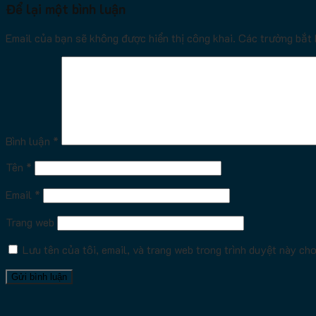
Để lại một bình luận
Email của bạn sẽ không được hiển thị công khai.
Các trường bắt
Bình luận
*
Tên
*
Email
*
Trang web
Lưu tên của tôi, email, và trang web trong trình duyệt này cho 