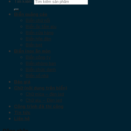
Tìm kiếm:
Biển quảng cáo
Biển chữ nổi
Biển ốp tấm alu
Biển cửa hàng
Biển hộp đèn
Biển bạt
Biển inox ăn mòn
Biển công ty
Biển phòng ban
Biển chức danh
Biển số nhà
Báo giá
Chữ (nội dung trên biển)
Chữ mica – đèn led
Chữ alu – Đèn led
Công trình đã thi công
Tin tức
Liên hệ
Đăng nhập