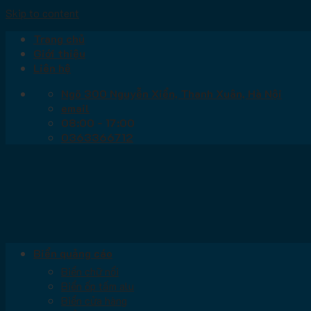
Skip to content
Trang chủ
Giới thiệu
Liên hệ
Ngõ 300 Nguyễn Xiển, Thanh Xuân, Hà Nội
email
08:00 - 17:00
0363366712
Biển quảng cáo
Biển chữ nổi
Biển ốp tấm alu
Biển cửa hàng