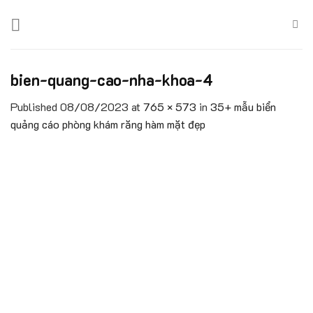
Skip
to
content
bien-quang-cao-nha-khoa-4
Published
08/08/2023
at
765 × 573
in
35+ mẫu biển
quảng cáo phòng khám răng hàm mặt đẹp