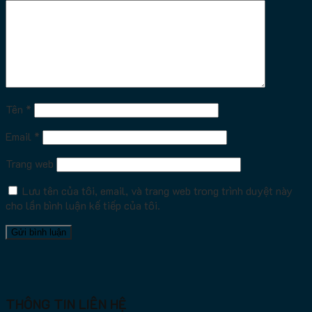
Tên
*
Email
*
Trang web
Lưu tên của tôi, email, và trang web trong trình duyệt này
cho lần bình luận kế tiếp của tôi.
THÔNG TIN LIÊN HỆ