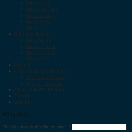
Biển chữ nổi
Biển ốp tấm alu
Biển cửa hàng
Biển hộp đèn
Biển bạt
Biển inox ăn mòn
Biển công ty
Biển phòng ban
Biển chức danh
Biển số nhà
Báo giá
Chữ (nội dung trên biển)
Chữ mica – đèn led
Chữ alu – Đèn led
Công trình đã thi công
Tin tức
Liên hệ
Đăng nhập
Tên tài khoản hoặc địa chỉ email
*