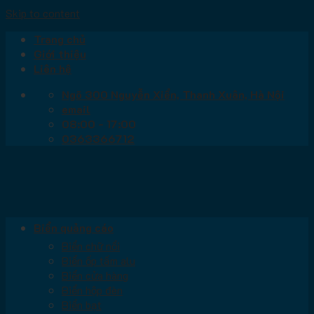
Skip to content
Trang chủ
Giới thiệu
Liên hệ
Ngõ 300 Nguyễn Xiển, Thanh Xuân, Hà Nội
email
08:00 - 17:00
0363366712
Biển quảng cáo
Biển chữ nổi
Biển ốp tấm alu
Biển cửa hàng
Biển hộp đèn
Biển bạt