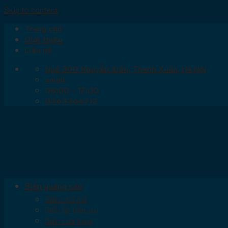
Skip to content
Trang chủ
Giới thiệu
Liên hệ
Ngõ 300 Nguyễn Xiển, Thanh Xuân, Hà Nội
email
08:00 - 17:00
0363366712
Biển quảng cáo
Biển chữ nổi
Biển ốp tấm alu
Biển cửa hàng