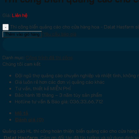
Giá:
Liên hệ
Thi công biển quảng cáo cho cửa hàng hoa - Dalat Hasfarm s
Yêu cầu báo giá
Thêm vào giỏ hàng
Danh mục:
Công trình đã thi công
Chúng tôi cam kết
Đội ngũ thợ quảng cáo chuyên nghiệp và nhiệt tình, không 
Giá luôn rẻ hơn các đơn vị quảng cáo khác
Tư vấn, thiết kế MIỄN PHÍ
Bảo hành 18 tháng – 3 năm tùy sản phẩm
Hotline tư vấn & Báo giá: 036.33.66.712
Mô tả
Đánh giá (0)
Quảng cáo HL thi công hoàn thiện biển quảng cáo cho cửa hàng h
Dalat Hasfarm
. Cảm ơn đối tác đã tin tưởng và sử dụng dịch v