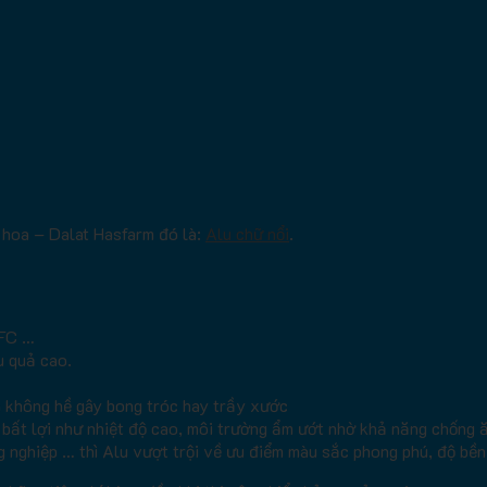
 hoa – Dalat Hasfarm đó là:
Alu chữ nổi
.
MFC …
u quả cao.
à không hề gây bong tróc hay trầy xước
t bất lợi như nhiệt độ cao, môi trường ẩm ướt nhờ khả năng chống 
g nghiệp … thì Alu vượt trội về ưu điểm màu sắc phong phú, độ bền,