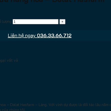
ố lượng
Liên hệ ngay
036.33.66.712
ngại vất vả
oa – Dalat Hasfarm – Láng. Với vinh dự được là đối tác lâu năm c
ụ của chúng tôi.