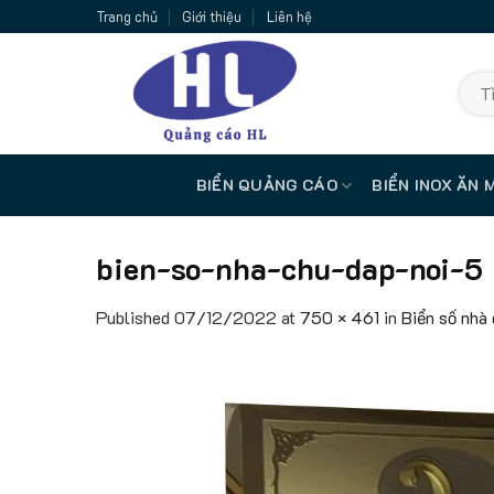
Skip
Trang chủ
Giới thiệu
Liên hệ
to
content
Tìm
kiếm:
BIỂN QUẢNG CÁO
BIỂN INOX ĂN 
bien-so-nha-chu-dap-noi-5
Published
07/12/2022
at
750 × 461
in
Biển số nhà 