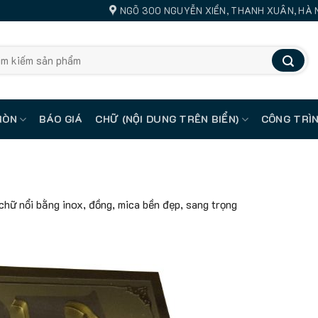
NGÕ 300 NGUYỄN XIỂN, THANH XUÂN, HÀ 
MÒN
BÁO GIÁ
CHỮ (NỘI DUNG TRÊN BIỂN)
CÔNG TRÌN
chữ nổi bằng inox, đồng, mica bền đẹp, sang trọng