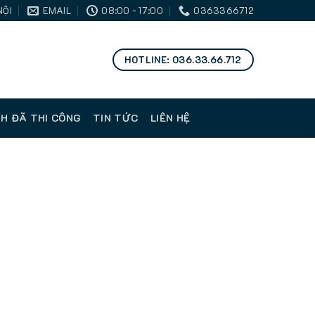
NỘI
EMAIL
08:00 - 17:00
0363366712
HOTLINE: 036.33.66.712
H ĐÃ THI CÔNG
TIN TỨC
LIÊN HỆ