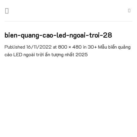
Skip
to
content
bien-quang-cao-led-ngoai-troi-28
Published
16/11/2022
at
800 × 480
in
30+ Mẫu biển quảng
cáo LED ngoài trời ấn tượng nhất 2025