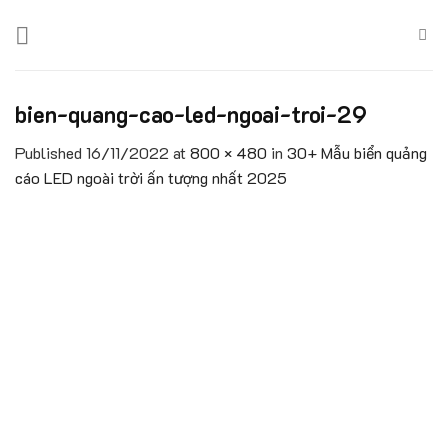
Skip
to
content
bien-quang-cao-led-ngoai-troi-29
Published
16/11/2022
at
800 × 480
in
30+ Mẫu biển quảng
cáo LED ngoài trời ấn tượng nhất 2025