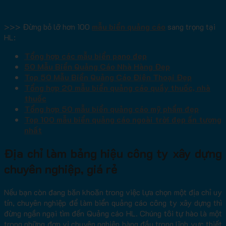
>>> Đừng bỏ lỡ hơn 100
mẫu biển quảng cáo
sang trọng tại
HL:
Tổng hợp các mẫu biển pano đẹp
50 Mẫu Biển Quảng Cáo Nhà Hàng Đẹp
Top 50 Mẫu Biển Quảng Cáo Điện Thoại Đẹp
Tổng hợp 20 mẫu biển quảng cáo quầy thuốc, nhà
thuốc
Tổng hợp 50 mẫu biển quảng cáo mỹ phẩm đẹp
Top 100 mẫu biển quảng cáo ngoài trời đẹp ấn tượng
nhất
Địa chỉ làm bảng hiệu công ty xây dựng
chuyên nghiệp, giá rẻ
Nếu bạn còn đang băn khoăn trong việc lựa chọn một địa chỉ uy
tín, chuyên nghiệp để làm biển quảng cáo công ty xây dựng thì
đừng ngần ngại tìm đến Quảng cáo HL. Chúng tôi tự hào là một
trong những đơn vị chuyên nghiệp hàng đầu trong lĩnh vực thiết