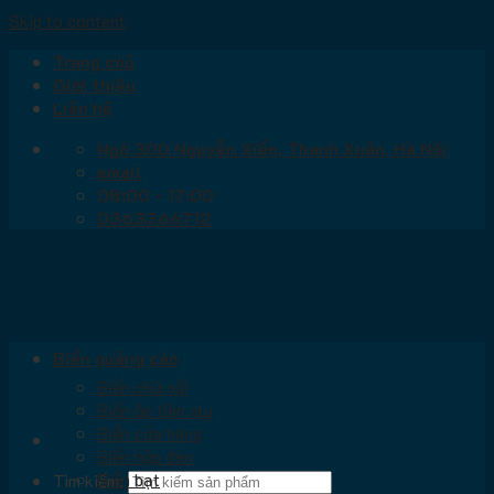
Skip to content
Trang chủ
Giới thiệu
Liên hệ
Ngõ 300 Nguyễn Xiển, Thanh Xuân, Hà Nội
email
08:00 - 17:00
0363366712
Biển quảng cáo
Biển chữ nổi
Biển ốp tấm alu
Biển cửa hàng
Biển hộp đèn
Biển bạt
Tìm kiếm: