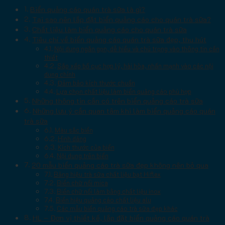
Biển quảng cáo quán trà sữa là gì?
Tại sao nên lắp đặt biển quảng cáo cho quán trà sữa?
Chất liệu làm biển quảng cáo cho quán trà sữa
Tiêu chí về biển quảng cáo quán trà sữa đẹp, thu hút
Nội dung ngắn gọn, dễ hiểu và chú trọng vào thông tin cần
thiết
Sắp xếp bố cục hợp lý, hài hòa, nhấn mạnh vào các nội
dung chính
Đảm bảo kích thước chuẩn
Lựa chọn chất liệu làm biển quảng cáo phù hợp
Những thông tin cần có trên biển quảng cáo trà sữa
Những lưu ý cần quan tâm khi làm biển quảng cáo quán
trà sữa
Màu sắc biển
Hình dáng
Kích thước của biển
Nội dung trên biển
20 mẫu biển quảng cáo trà sữa đẹp không nên bỏ qua
Bảng hiệu trà sữa chất liệu bạt Hiflex
Biển chữ nổi mica
Biển chữ nổi làm bằng chất liệu inox
Biển hiệu quảng cáo chất liệu alu
Các mẫu biển quảng cáo trà sữa đẹp khác
HL – Đơn vị thiết kế, lắp đặt biển quảng cáo quán trà