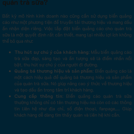
quán trà sữa?
Bất kỳ mô hình kinh doanh nào cũng cần sử dụng biển quảng
cáo như một phương tiện để truyền tải thương hiệu và mang dấu
ấn nhận diện riêng. Việc lắp đặt biển quảng cáo cho quán trà
sữa là một quyết định rất cần thiết, mang lại nhiều lợi ích không
thể bỏ qua như:
Thu hút sự chú ý của khách hàng
: Mẫu biển quảng cáo
trà sữa đẹp, sáng tạo và ấn tượng sẽ là điểm nhấn nổi
bật, thu hút sự chú ý của người đi đường.
Quảng bá thương hiệu và sản phẩm
: Biển quảng cáo là
một cách hiệu quả để quảng bá thương hiệu và sản phẩm
của quán trà sữa. Nó giúp nâng cao ý thức về thương hiệu
và tạo dấu ấn trong tâm trí khách hàng.
Cung cấp thông tin
: Biển quảng cáo quán trà sữa
thường không chỉ có tên thương hiệu mà còn có các thông
tin liên hệ như địa chỉ, số điện thoại, fanpage,… Giúp
khách hàng dễ dàng tìm thấy quán và liên hệ khi cần.