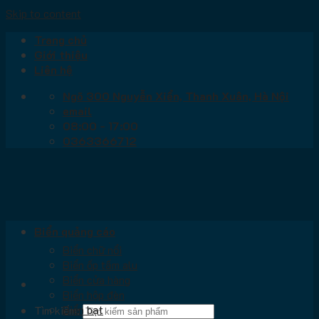
Skip to content
Trang chủ
Giới thiệu
Liên hệ
Ngõ 300 Nguyễn Xiển, Thanh Xuân, Hà Nội
email
08:00 - 17:00
0363366712
Biển quảng cáo
Biển chữ nổi
Biển ốp tấm alu
Biển cửa hàng
Biển hộp đèn
Biển bạt
Tìm kiếm: