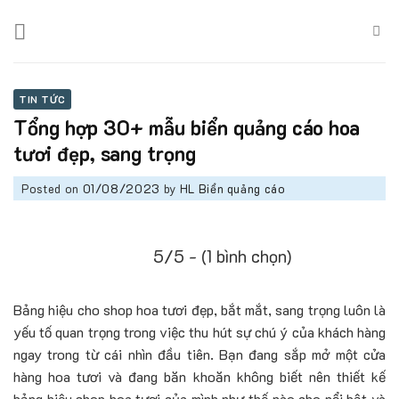
Skip
to
content
TIN TỨC
Tổng hợp 30+ mẫu biển quảng cáo hoa
tươi đẹp, sang trọng
Posted on
01/08/2023
by
HL Biển quảng cáo
5/5 - (1 bình chọn)
Bảng hiệu cho shop hoa tươi đẹp, bắt mắt, sang trọng luôn là
yếu tố quan trọng trong việc thu hút sự chú ý của khách hàng
ngay trong từ cái nhìn đầu tiên. Bạn đang sắp mở một cửa
hàng hoa tươi và đang băn khoăn không biết nên thiết kế
bảng hiệu shop hoa tươi của mình như thế nào cho nổi bật và