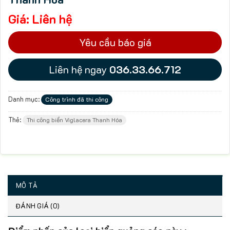
Giá:
Liên hệ
Yêu cầu báo giá
Liên hệ ngay
036.33.66.712
Danh mục:
Công trình đã thi công
Thẻ:
Thi công biển Viglacera Thanh Hóa
MÔ TẢ
ĐÁNH GIÁ (0)